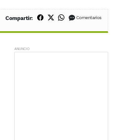
Compartir en Facebook
Compartir en X (Twitter)
Compartir en WhatsApp
Compartir:
Comentarios
ANUNCIO