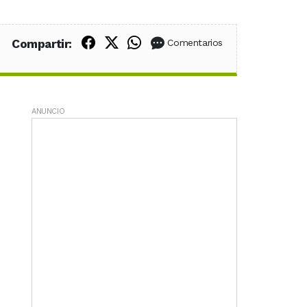
Compartir en Facebook
Compartir en X (Twitter)
Compartir en WhatsApp
Compartir:
Comentarios
ANUNCIO