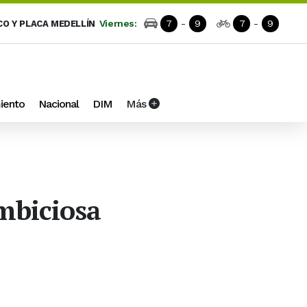
Viernes:
7
-
9
7
-
9
CO Y PLACA MEDELLÍN
iento
Nacional
DIM
Más
ambiciosa