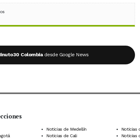
ebook
 (Twitter)
 en WhatsApp
ios
inuto30 Colombia
desde Google News
ecciones
 Telegram
dIn
terest
Noticias de Medellín
Noticias 
ogotá
Noticias de Cali
Noticias