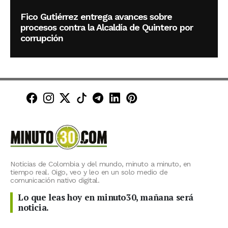
Fico Gutiérrez entrega avances sobre
procesos contra la Alcaldía de Quintero por
corrupción
Minuto30 en Facebook
Minuto30 en Instagram
Minuto30 en X (Twitter)
Minuto30 en TikTok
Canal de Minuto30 en T
Minuto30 en LinkedIn
Minuto30 en Pinte
Noticias de Colombia y del mundo, minuto a minuto, en
tiempo real. Oigo, veo y leo en un solo medio de
comunicación nativo digital.
Lo que leas hoy en minuto30, mañana será
noticia.