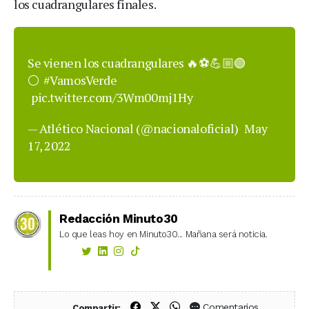
los cuadrangulares finales.
Se vienen los cuadrangulares 🔥⚽💪🏼🟢
⚪
#VamosVerde
pic.twitter.com/3Wm00mj1Hy
— Atlético Nacional (@nacionaloficial)
May
17, 2022
Redacción Minuto30
Lo que leas hoy en Minuto30... Mañana será noticia.
Compartir en Facebook
Compartir en X (Twitter)
Compartir en WhatsApp
Comentarios
Compartir: