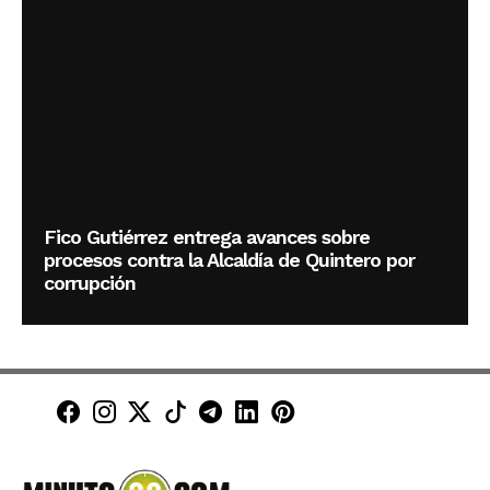
Fico Gutiérrez entrega avances sobre
procesos contra la Alcaldía de Quintero por
corrupción
Minuto30 en Facebook
Minuto30 en Instagram
Minuto30 en X (Twitter)
Minuto30 en TikTok
Canal de Minuto30 en T
Minuto30 en LinkedIn
Minuto30 en Pinte