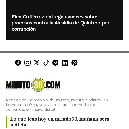
Fico Gutiérrez entrega avances sobre
procesos contra la Alcaldía de Quintero por
corrupción
Minuto30 en Facebook
Minuto30 en Instagram
Minuto30 en X (Twitter)
Minuto30 en TikTok
Canal de Minuto30 en T
Minuto30 en LinkedIn
Minuto30 en Pinte
Noticias de Colombia y del mundo, minuto a minuto, en
tiempo real. Oigo, veo y leo en un solo medio de
comunicación nativo digital.
Lo que leas hoy en minuto30, mañana será
noticia.