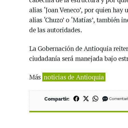
alias ‘Joan Veneco’, por quien hay
alias ‘Chuzo’ o ‘Matías’, también i
de las autoridades.
La Gobernación de Antioquia reiter
ciudadanía será manejada bajo estr
Más
noticias de Antioquia
Compartir en Fac
Compartir en X
Compartir
Compartir:
Comentar