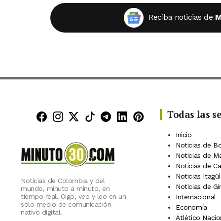
Reciba noticias de
M
Todas las s
Minuto30 en Facebook
Minuto30 en Instagram
Minuto30 en X (Twitter)
Minuto30 en TikTok
Canal de Minuto30 en
Minuto30 en Linke
Minuto30 en Pin
Inicio
Noticias de B
Noticias de M
Noticias de C
Noticias Itagüí
Noticias de Colombia y del
Noticias de Gi
mundo, minuto a minuto, en
tiempo real. Oigo, veo y leo en un
Internacional
solo medio de comunicación
Economía
nativo digital.
Atlético Nacio