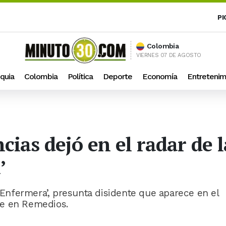
PI
Colombia
VIERNES 07 DE AGOSTO
quia
Colombia
Política
Deporte
Economía
Entretenim
ncias dejó en el radar de 
’
a Enfermera’, presunta disidente que aparece en el
re en Remedios.