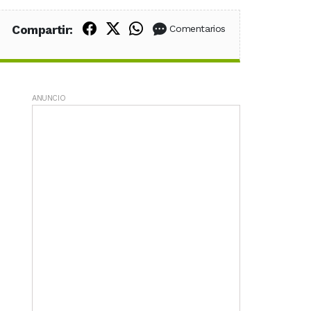
Compartir en Facebook
Compartir en X (Twitter)
Compartir en WhatsApp
Compartir:
Comentarios
ANUNCIO