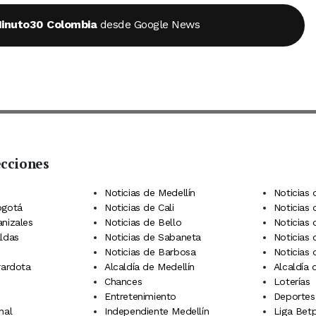
inuto30 Colombia
desde Google News
ecciones
 Telegram
dIn
terest
Noticias de Medellín
Noticias 
ogotá
Noticias de Cali
Noticias
anizales
Noticias de Bello
Noticias
aldas
Noticias de Sabaneta
Noticias 
Noticias de Barbosa
Noticias
rardota
Alcaldía de Medellín
Alcaldía
Chances
Loterías
Entretenimiento
Deportes
nal
Independiente Medellín
Liga Betp