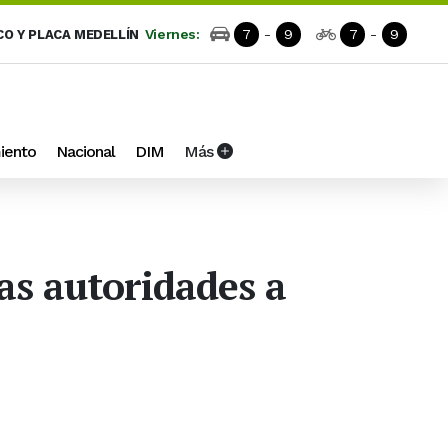
Viernes:
7
-
9
7
-
9
CO Y PLACA MEDELLÍN
iento
Nacional
DIM
Más
las autoridades a