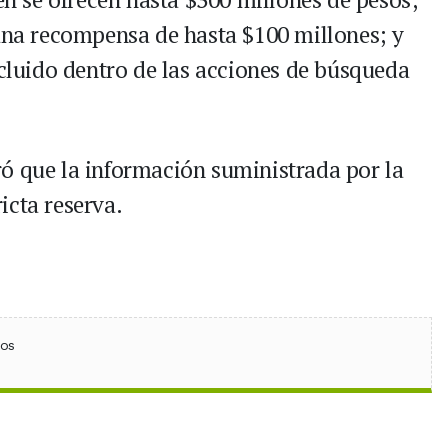
 una recompensa de hasta $100 millones; y
ncluido dentro de las acciones de búsqueda
ó que la información suministrada por la
icta reserva.
ebook
 (Twitter)
 en WhatsApp
ios