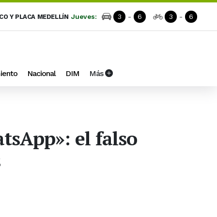
Jueves:
3
-
6
3
-
6
ICO Y PLACA MEDELLÍN
iento
Nacional
DIM
Más
tsApp»: el falso
s