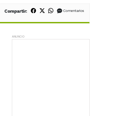
Compartir en Facebook
Compartir en X (Twitter)
Compartir en WhatsApp
Compartir:
Comentarios
ANUNCIO