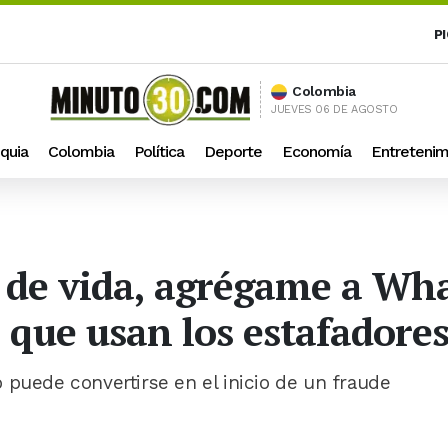
P
Colombia
JUEVES 06 DE AGOSTO
quia
Colombia
Política
Deporte
Economía
Entretenim
 de vida, agrégame a Wha
que usan los estafadore
 puede convertirse en el inicio de un fraude