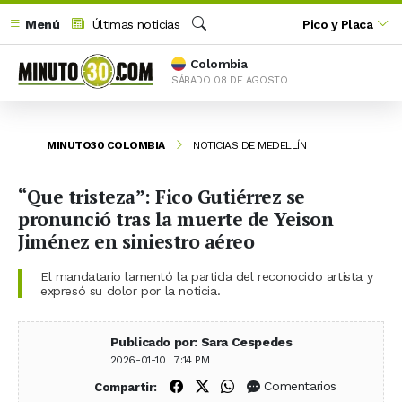
Menú
Últimas noticias
Pico y Placa
Buscar
Colombia
SÁBADO 08 DE AGOSTO
MINUTO30 COLOMBIA
NOTICIAS DE MEDELLÍN
“Que tristeza”: Fico Gutiérrez se
pronunció tras la muerte de Yeison
Jiménez en siniestro aéreo
El mandatario lamentó la partida del reconocido artista y
expresó su dolor por la noticia.
Publicado por: Sara Cespedes
2026-01-10 | 7:14 PM
Compartir en Facebook
Compartir en X (Twitter)
Compartir en WhatsApp
Comentarios
Compartir: