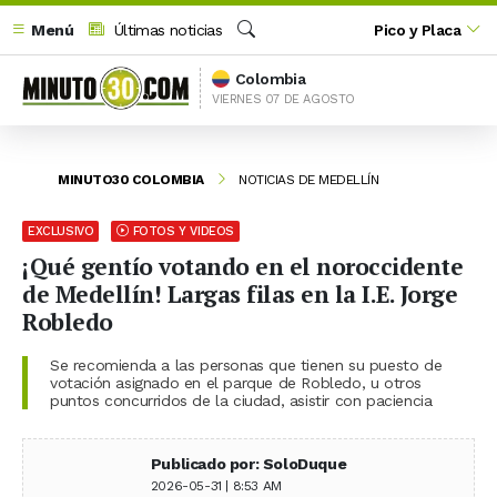
Menú
Últimas noticias
Pico y Placa
Buscar
Colombia
VIERNES 07 DE AGOSTO
MINUTO30 COLOMBIA
NOTICIAS DE MEDELLÍN
EXCLUSIVO
FOTOS Y VIDEOS
¡Qué gentío votando en el noroccidente
de Medellín! Largas filas en la I.E. Jorge
Robledo
Se recomienda a las personas que tienen su puesto de
votación asignado en el parque de Robledo, u otros
puntos concurridos de la ciudad, asistir con paciencia
Publicado por: SoloDuque
2026-05-31 | 8:53 AM