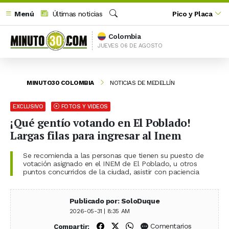
Menú
Últimas noticias
Pico y Placa
Buscar
Colombia
JUEVES 06 DE AGOSTO
MINUTO30 COLOMBIA
NOTICIAS DE MEDELLÍN
EXCLUSIVO
FOTOS Y VIDEOS
¡Qué gentío votando en El Poblado!
Largas filas para ingresar al Inem
Se recomienda a las personas que tienen su puesto de
votación asignado en el INEM de El Poblado, u otros
puntos concurridos de la ciudad, asistir con paciencia
Publicado por: SoloDuque
2026-05-31 | 8:35 AM
Compartir en Facebook
Compartir en X (Twitter)
Compartir en WhatsApp
Comentarios
Compartir: