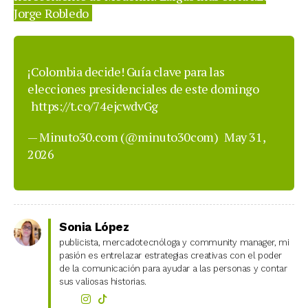
Jorge Robledo
¡Colombia decide! Guía clave para las
elecciones presidenciales de este domingo
https://t.co/74ejcwdvGg
— Minuto30.com (@minuto30com)
May 31,
2026
Sonia López
publicista, mercadotecnóloga y community manager, mi
pasión es entrelazar estrategias creativas con el poder
de la comunicación para ayudar a las personas y contar
sus valiosas historias.