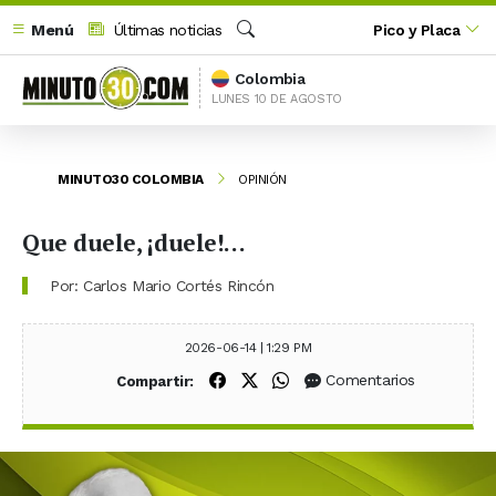
Menú
Últimas noticias
Pico y Placa
Buscar
Colombia
LUNES 10 DE AGOSTO
MINUTO30 COLOMBIA
OPINIÓN
Que duele, ¡duele!…
Por: Carlos Mario Cortés Rincón
2026-06-14 | 1:29 PM
Compartir en Facebook
Compartir en X (Twitter)
Compartir en WhatsApp
Comentarios
Compartir: