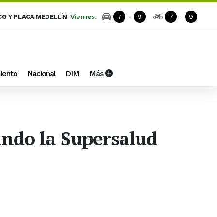
Viernes:
7
-
9
7
-
9
CO Y PLACA MEDELLÍN
iento
Nacional
DIM
Más
ando la Supersalud