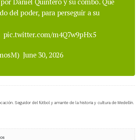
por Daniel Quintero y su combo. Que
do del poder, para perseguir a su
.
pic.twitter.com/m4Q7w9pHx5
amosM)
June 30, 2026
cación. Seguidor del fútbol y amante de la historia y cultura de Medellín.
ebook
 (Twitter)
 en WhatsApp
ios