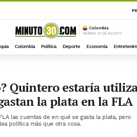
PI
Colombia
VIERNES 07 DE AGOSTO
quia
Colombia
Política
Deporte
Economía
Entretenim
 Quintero estaría utiliz
gastan la plata en la FLA
FLA las cuentas de en qué se gasta la plata, pero
ea política más que otra cosa.