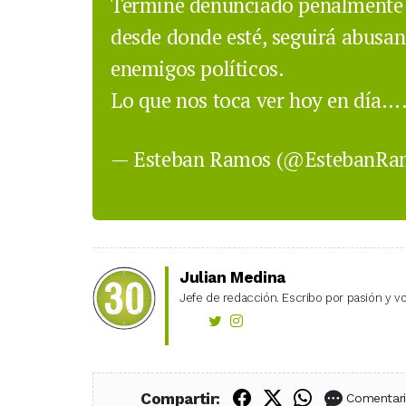
Terminé denunciado penalmente 
desde donde esté, seguirá abusan
enemigos políticos.
Lo que nos toca ver hoy en día…
— Esteban Ramos (@EstebanR
Julian Medina
Jefe de redacción. Escribo por pasión y vo
Compartir en Fac
Compartir en X
Compartir
Compartir:
Comentar