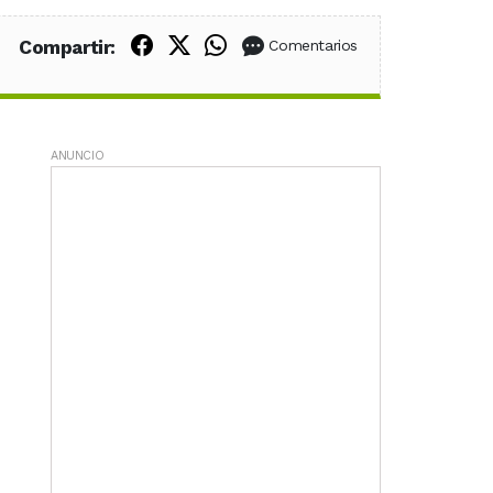
Compartir en Facebook
Compartir en X (Twitter)
Compartir en WhatsApp
Compartir:
Comentarios
ANUNCIO