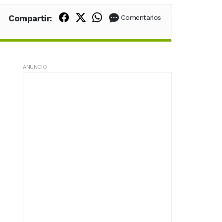
Compartir en Facebook
Compartir en X (Twitter)
Compartir en WhatsApp
Compartir:
Comentarios
ANUNCIO