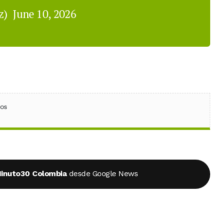
ez)
June 10, 2026
ebook
 (Twitter)
 en WhatsApp
ios
inuto30 Colombia
desde Google News