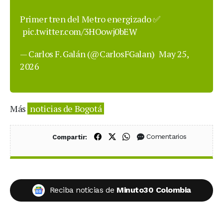
Primer tren del Metro energizado ✅
pic.twitter.com/3HOowj0bEW
— Carlos F. Galán (@CarlosFGalan)
May 25,
2026
Más
noticias de Bogotá
Compartir en Facebook
Compartir en X (Twitter)
Compartir en WhatsApp
Comentarios
Compartir:
Reciba noticias de
Minuto30 Colombia