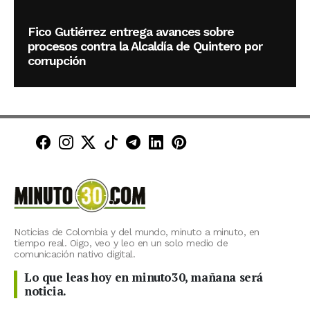
Fico Gutiérrez entrega avances sobre
procesos contra la Alcaldía de Quintero por
corrupción
Minuto30 en Facebook
Minuto30 en Instagram
Minuto30 en X (Twitter)
Minuto30 en TikTok
Canal de Minuto30 en T
Minuto30 en LinkedIn
Minuto30 en Pinte
Noticias de Colombia y del mundo, minuto a minuto, en
tiempo real. Oigo, veo y leo en un solo medio de
comunicación nativo digital.
Lo que leas hoy en minuto30, mañana será
noticia.