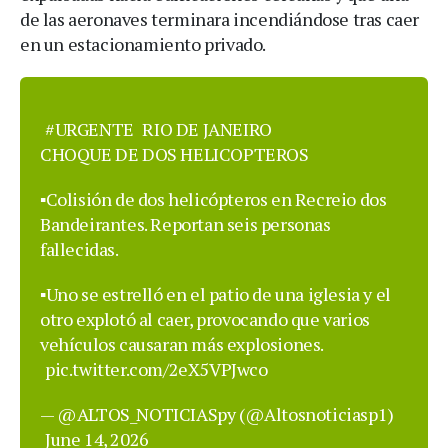
de las aeronaves terminara incendiándose tras caer
en un estacionamiento privado.
#URGENTE
RIO DE JANEIRO
CHOQUE DE DOS HELICOPTEROS
▪️Colisión de dos helicópteros en Recreio dos
Bandeirantes. Reportan seis personas
fallecidas.
▪️Uno se estrelló en el patio de una iglesia y el
otro explotó al caer, provocando que varios
vehículos causaran más explosiones.
pic.twitter.com/2eX5VPJwco
— @ALTOS_NOTICIASpy (@Altosnoticiasp1)
June 14, 2026