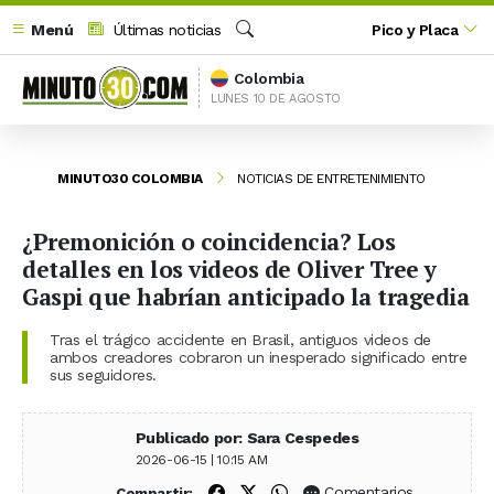
Menú
Últimas noticias
Pico y Placa
Buscar
Colombia
LUNES 10 DE AGOSTO
MINUTO30 COLOMBIA
NOTICIAS DE ENTRETENIMIENTO
¿Premonición o coincidencia? Los
detalles en los videos de Oliver Tree y
Gaspi que habrían anticipado la tragedia
Tras el trágico accidente en Brasil, antiguos videos de
ambos creadores cobraron un inesperado significado entre
sus seguidores.
Publicado por: Sara Cespedes
2026-06-15 | 10:15 AM
Compartir en Facebook
Compartir en X (Twitter)
Compartir en WhatsApp
Comentarios
Compartir: