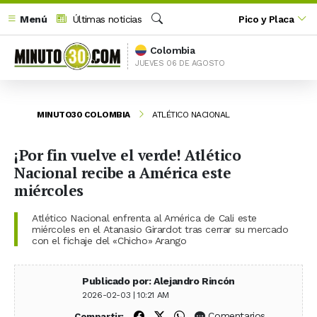
Menú
Últimas noticias
Pico y Placa
Buscar
Colombia
JUEVES 06 DE AGOSTO
MINUTO30 COLOMBIA
ATLÉTICO NACIONAL
¡Por fin vuelve el verde! Atlético
Nacional recibe a América este
miércoles
Atlético Nacional enfrenta al América de Cali este
miércoles en el Atanasio Girardot tras cerrar su mercado
con el fichaje del «Chicho» Arango
Publicado por: Alejandro Rincón
2026-02-03 | 10:21 AM
Compartir en Facebook
Compartir en X (Twitter)
Compartir en WhatsApp
Comentarios
Compartir: