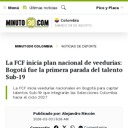
Menú
Últimas noticias
Pico y Placa
Buscar
Colombia
SÁBADO 08 DE AGOSTO
MINUTO30 COLOMBIA
NOTICIAS DE DEPORTE
La FCF inicia plan nacional de veedurías:
Bogotá fue la primera parada del talento
Sub-19
La FCF inicia veedurías nacionales en Bogotá para captar
talentos Sub-19 que integrarán las Selecciones Colombia
hacia el ciclo 2027
Publicado por: Alejandro Rincón
2026-02-03 | 9:26 AM
Compartir en Facebook
Compartir en X (Twitter)
Compartir en WhatsApp
Comentarios
Compartir: