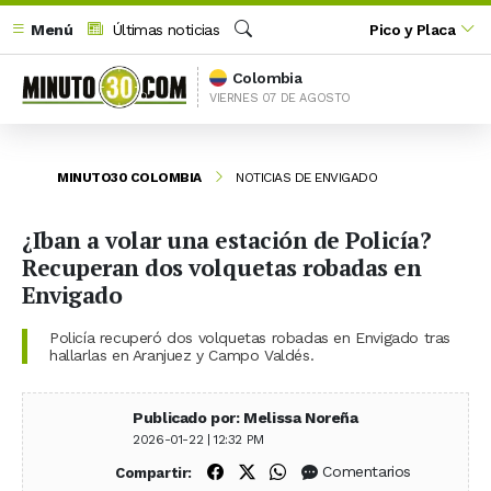
Menú
Últimas noticias
Pico y Placa
Buscar
Colombia
VIERNES 07 DE AGOSTO
MINUTO30 COLOMBIA
NOTICIAS DE ENVIGADO
¿Iban a volar una estación de Policía?
Recuperan dos volquetas robadas en
Envigado
Policía recuperó dos volquetas robadas en Envigado tras
hallarlas en Aranjuez y Campo Valdés.
Publicado por: Melissa Noreña
2026-01-22 | 12:32 PM
Compartir en Facebook
Compartir en X (Twitter)
Compartir en WhatsApp
Comentarios
Compartir: