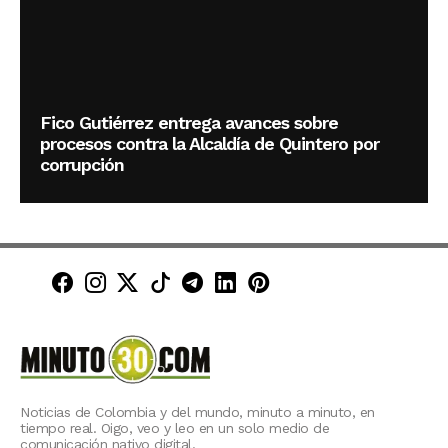
Fico Gutiérrez entrega avances sobre
procesos contra la Alcaldía de Quintero por
corrupción
Minuto30 en Facebook
Minuto30 en Instagram
Minuto30 en X (Twitter)
Minuto30 en TikTok
Canal de Minuto30 en T
Minuto30 en LinkedIn
Minuto30 en Pinte
Noticias de Colombia y del mundo, minuto a minuto, en
tiempo real. Oigo, veo y leo en un solo medio de
comunicación nativo digital.