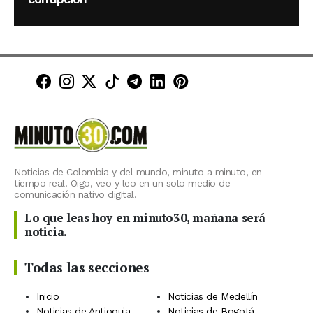
Minuto30 en Facebook
Minuto30 en Instagram
Minuto30 en X (Twitter)
Minuto30 en TikTok
Canal de Minuto30 en T
Minuto30 en LinkedIn
Minuto30 en Pinte
Noticias de Colombia y del mundo, minuto a minuto, en
tiempo real. Oigo, veo y leo en un solo medio de
comunicación nativo digital.
Lo que leas hoy en minuto30, mañana será
noticia.
Todas las secciones
Inicio
Noticias de Medellín
Noticias de Antioquia
Noticias de Bogotá