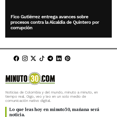
Fico Gutiérrez entrega avances sobre
procesos contra la Alcaldía de Quintero por
corrupción
Minuto30 en Facebook
Minuto30 en Instagram
Minuto30 en X (Twitter)
Minuto30 en TikTok
Canal de Minuto30 en T
Minuto30 en LinkedIn
Minuto30 en Pinte
Noticias de Colombia y del mundo, minuto a minuto, en
tiempo real. Oigo, veo y leo en un solo medio de
comunicación nativo digital.
Lo que leas hoy en minuto30, mañana será
noticia.