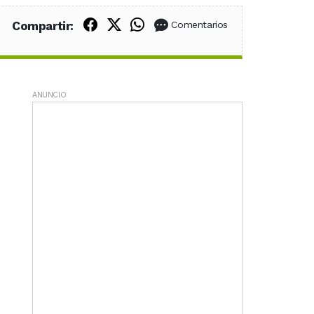
Compartir en Facebook
Compartir en X (Twitter)
Compartir en WhatsApp
Compartir:
Comentarios
ANUNCIO