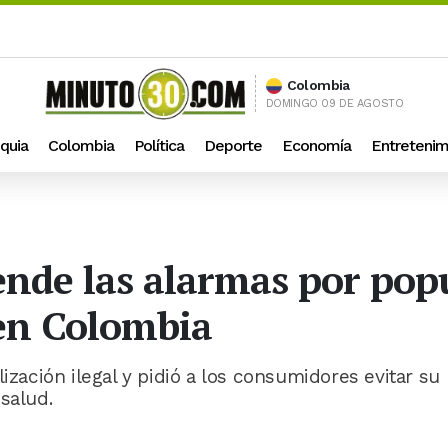
Colombia
DOMINGO 09 DE AGOSTO
quia
Colombia
Política
Deporte
Economía
Entretenim
ende las alarmas por pop
 en Colombia
ización ilegal y pidió a los consumidores evitar su
salud.