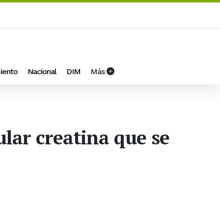
iento
Nacional
DIM
Más
ular creatina que se