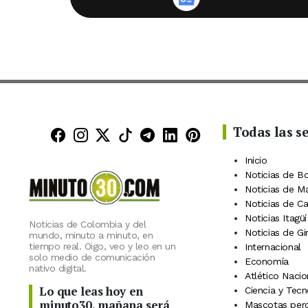
Todas las s
Minuto30 en Facebook
Minuto30 en Instagram
Minuto30 en X (Twitter)
Minuto30 en TikTok
Canal de Minuto30 en
Minuto30 en Linke
Minuto30 en Pin
Inicio
Noticias de B
Noticias de M
Noticias de C
Noticias Itagüí
Noticias de Colombia y del
Noticias de Gi
mundo, minuto a minuto, en
tiempo real. Oigo, veo y leo en un
Internacional
solo medio de comunicación
Economía
nativo digital.
Atlético Nacio
Lo que leas hoy en
Ciencia y Tecn
minuto30, mañana será
Mascotas perd