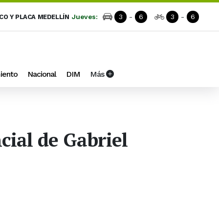
Jueves:
3
-
6
3
-
6
ICO Y PLACA MEDELLÍN
iento
Nacional
DIM
Más
cial de Gabriel