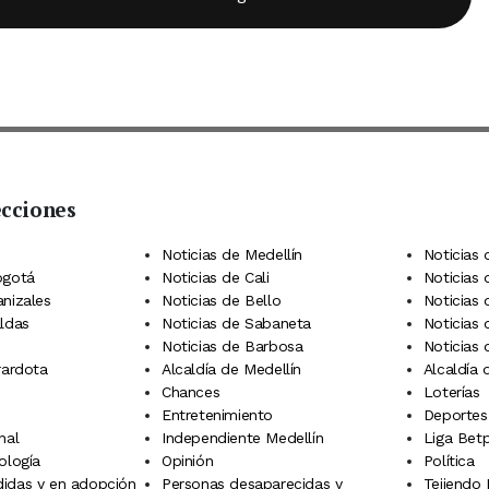
ecciones
 Telegram
dIn
terest
Noticias de Medellín
Noticias 
ogotá
Noticias de Cali
Noticias
anizales
Noticias de Bello
Noticias
aldas
Noticias de Sabaneta
Noticias 
Noticias de Barbosa
Noticias
rardota
Alcaldía de Medellín
Alcaldía
Chances
Loterías
Entretenimiento
Deportes
nal
Independiente Medellín
Liga Betp
ología
Opinión
Política
idas y en adopción
Personas desaparecidas y
Tejiendo