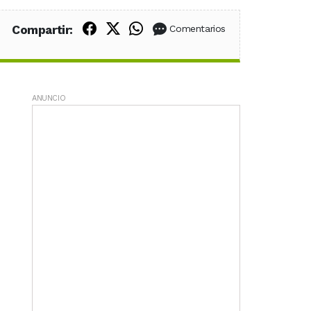
Compartir en Facebook
Compartir en X (Twitter)
Compartir en WhatsApp
Compartir:
Comentarios
ANUNCIO