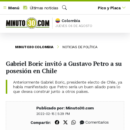
Menú
Últimas noticias
Pico y Placa
Buscar
Colombia
JUEVES 06 DE AGOSTO
MINUTO30 COLOMBIA
NOTICIAS DE POLÍTICA
Gabriel Boric invitó a Gustavo Petro a su
posesión en Chile
Anteriormente Gabriel Boric, presidente electo de Chile, ya
había manifestado que Petro sería un buen aliado para lo
que desea construir junto a otros países.
Publicado por: Minuto30.com
2022-02-15 | 5:29 PM
Compartir en Facebook
Compartir en X (Twitter)
Compartir en WhatsApp
Comentarios
Compartir: