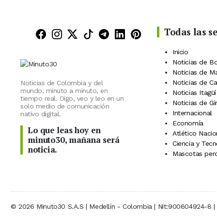
Todas las s
Minuto30 en Facebook
Minuto30 en Instagram
Minuto30 en X (Twitter)
Minuto30 en TikTok
Canal de Minuto30 en
Minuto30 en Linke
Minuto30 en Pin
Inicio
Noticias de B
Noticias de M
Noticias de C
Noticias de Colombia y del
mundo, minuto a minuto, en
Noticias Itagüí
tiempo real. Oigo, veo y leo en un
Noticias de Gi
solo medio de comunicación
Internacional
nativo digital.
Economía
Lo que leas hoy en
Atlético Nacio
minuto30, mañana será
Ciencia y Tecn
noticia.
Mascotas perd
© 2026 Minuto30 S.A.S | Medellín - Colombia | Nit:900604924-8