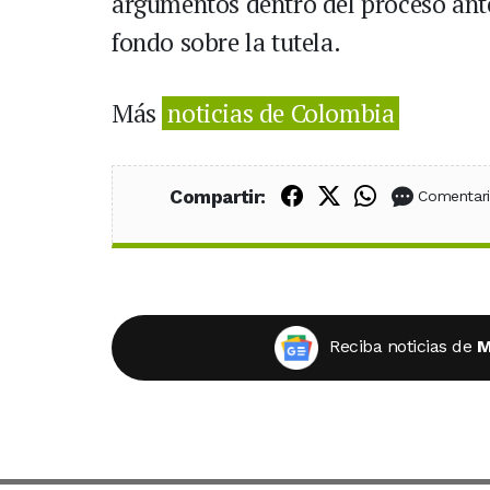
argumentos dentro del proceso ante
fondo sobre la tutela.
Más
noticias de Colombia
Compartir en Fac
Compartir en X
Compartir
Compartir:
Comentar
Reciba noticias de
M