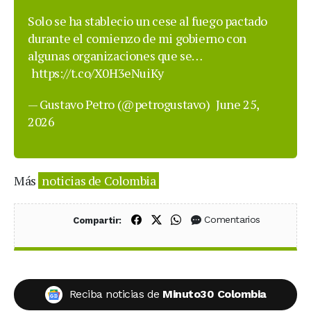
Solo se ha stablecio un cese al fuego pactado
durante el comienzo de mi gobierno con
algunas organizaciones que se…
https://t.co/X0H3eNuiKy
— Gustavo Petro (@petrogustavo)
June 25,
2026
Más
noticias de Colombia
Compartir en Facebook
Compartir en X (Twitter)
Compartir en WhatsApp
Comentarios
Compartir:
Reciba noticias de
Minuto30 Colombia