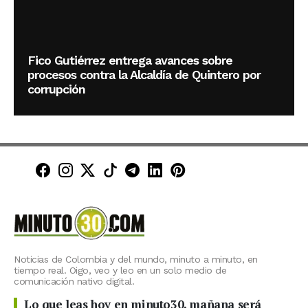
Fico Gutiérrez entrega avances sobre
procesos contra la Alcaldía de Quintero por
corrupción
Minuto30 en Facebook
Minuto30 en Instagram
Minuto30 en X (Twitter)
Minuto30 en TikTok
Canal de Minuto30 en T
Minuto30 en LinkedIn
Minuto30 en Pinte
Noticias de Colombia y del mundo, minuto a minuto, en
tiempo real. Oigo, veo y leo en un solo medio de
comunicación nativo digital.
Lo que leas hoy en minuto30, mañana será