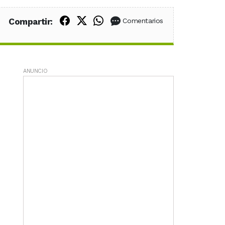
Compartir en Facebook
Compartir en X (Twitter)
Compartir en WhatsApp
Compartir:
Comentarios
ANUNCIO