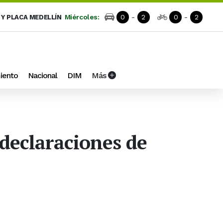
Miércoles:
0
-
2
0
-
2
 Y PLACA MEDELLÍN
iento
Nacional
DIM
Más
declaraciones de