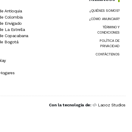
de Antioquia
¿QUIÉNES SOMOS?
 de Colombia
¿CÓMO ANUNCIAR?
 de Envigado
TÉRMINO Y
de La Estrella
CONDICIONES
 de Copacabana
POLÍTICA DE
 de Bogotá
PRIVACIDAD
CONTÁCTENOS
lay
 Hogares
Con la tecnología de:
Laooz Studios