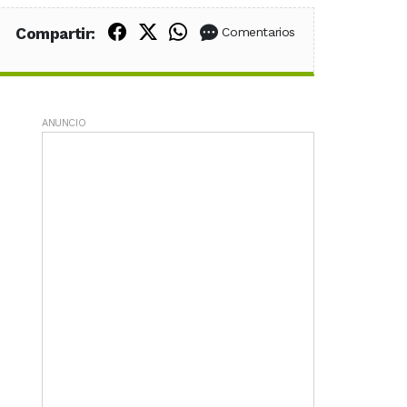
Compartir en Facebook
Compartir en X (Twitter)
Compartir en WhatsApp
Compartir:
Comentarios
ANUNCIO