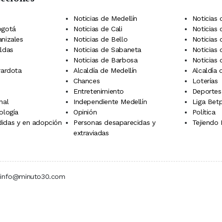
Noticias de Medellín
Noticias 
ogotá
Noticias de Cali
Noticias
anizales
Noticias de Bello
Noticias
aldas
Noticias de Sabaneta
Noticias 
Noticias de Barbosa
Noticias
rardota
Alcaldía de Medellín
Alcaldía
Chances
Loterías
Entretenimiento
Deportes
nal
Independiente Medellín
Liga Betp
ología
Opinión
Política
idas y en adopción
Personas desaparecidas y
Tejiendo
extraviadas
 | info@minuto30.com