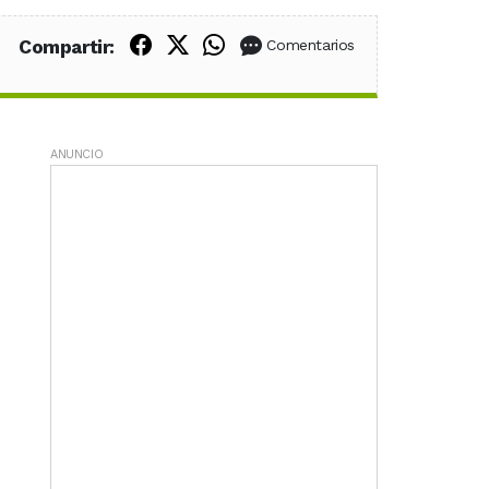
Compartir en Facebook
Compartir en X (Twitter)
Compartir en WhatsApp
Compartir:
Comentarios
ANUNCIO