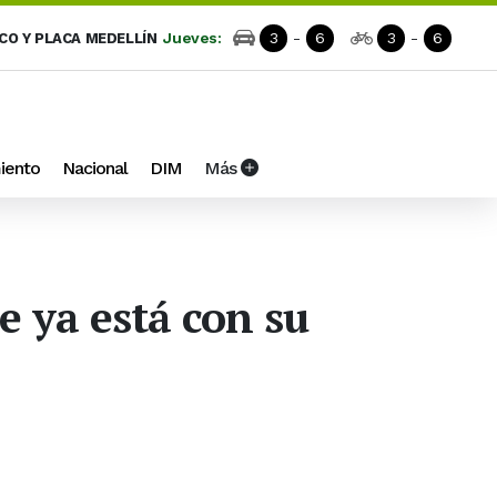
Jueves:
3
-
6
3
-
6
ICO Y PLACA MEDELLÍN
iento
Nacional
DIM
Más
e ya está con su