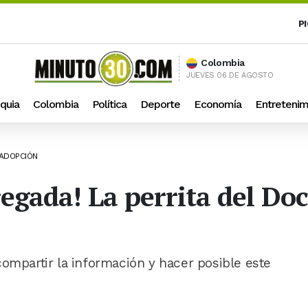
P
Colombia
JUEVES 06 DE AGOSTO
quia
Colombia
Política
Deporte
Economía
Entretenim
 ADOPCIÓN
gada! La perrita del Doc
compartir la información y hacer posible este