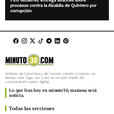
procesos contra la Alcaldía de Quintero por
corrupción
Minuto30 en Facebook
Minuto30 en Instagram
Minuto30 en X (Twitter)
Minuto30 en TikTok
Canal de Minuto30 en T
Minuto30 en LinkedIn
Minuto30 en Pinte
Noticias de Colombia y del mundo, minuto a minuto, en
tiempo real. Oigo, veo y leo en un solo medio de
comunicación nativo digital.
Lo que leas hoy en minuto30, mañana será
noticia.
Todas las secciones