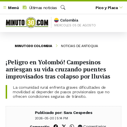
Menú
Últimas noticias
Pico y Placa
Buscar
Colombia
MIERCOLES 05 DE AGOSTO
MINUTO30 COLOMBIA
NOTICIAS DE ANTIOQUIA
¡Peligro en Yolombó! Campesinos
arriesgan su vida cruzando puentes
improvisados tras colapso por lluvias
La comunidad rural enfrenta graves dificultades de
movilidad al depender de pasos provisionales que no
ofrecen condiciones seguras de tránsito.
Publicado por: Sara Cespedes
2026-05-20 | 5:14 PM
Compartir en Facebook
Compartir en X (Twitter)
Compartir en WhatsApp
Comentarios
Compartir: