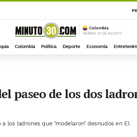
PI
Colombia
VIERNES 07 DE AGOSTO
quia
Colombia
Política
Deporte
Economía
Entretenim
el paseo de los dos ladr
co a los ladrones que ‘modelaron’ desnudos en El