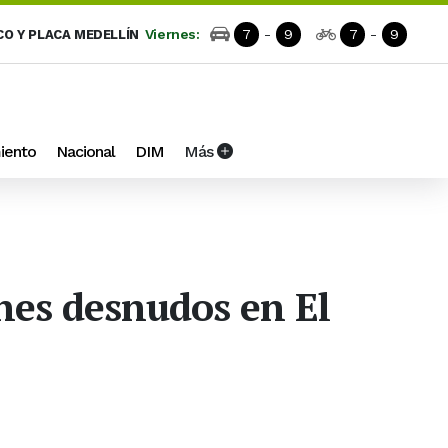
Viernes:
7
-
9
7
-
9
CO Y PLACA MEDELLÍN
iento
Nacional
DIM
Más
ones desnudos en El