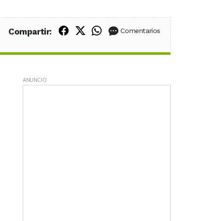
Compartir en Facebook
Compartir en X (Twitter)
Compartir en WhatsApp
Compartir:
Comentarios
ANUNCIO