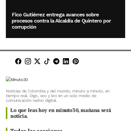
Fico Gutiérrez entrega avances sobre
procesos contra la Alcaldía de Quintero por
corrupción
Minuto30 en Facebook
Minuto30 en Instagram
Minuto30 en X (Twitter)
Minuto30 en TikTok
Canal de Minuto30 en T
Minuto30 en LinkedIn
Minuto30 en Pinte
Noticias de Colombia y del mundo, minuto a minuto, en
tiempo real. Oigo, veo y leo en un solo medio de
comunicación nativo digital.
Lo que leas hoy en minuto30, mañana será
noticia.
Todas las secciones