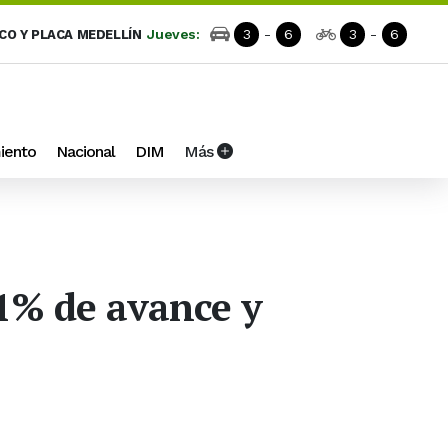
Jueves:
3
-
6
3
-
6
ICO Y PLACA MEDELLÍN
iento
Nacional
DIM
Más
1% de avance y