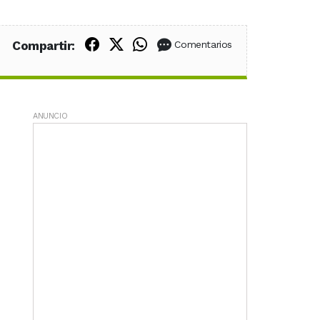
Compartir en Facebook
Compartir en X (Twitter)
Compartir en WhatsApp
Compartir:
Comentarios
ANUNCIO