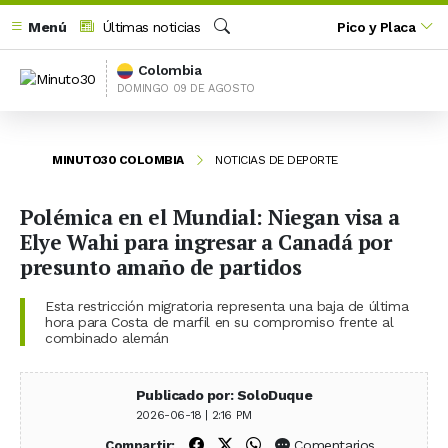
Menú
Últimas noticias
Pico y Placa
Buscar
Colombia
DOMINGO 09 DE AGOSTO
MINUTO30 COLOMBIA
NOTICIAS DE DEPORTE
Polémica en el Mundial: Niegan visa a
Elye Wahi para ingresar a Canadá por
presunto amaño de partidos
Esta restricción migratoria representa una baja de última
hora para Costa de marfil en su compromiso frente al
combinado alemán
Publicado por: SoloDuque
2026-06-18 | 2:16 PM
Compartir en Facebook
Compartir en X (Twitter)
Compartir en WhatsApp
Comentarios
Compartir: