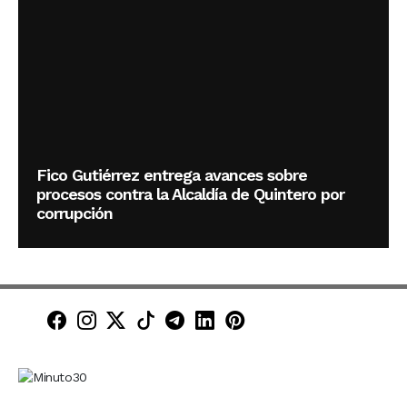
Fico Gutiérrez entrega avances sobre
procesos contra la Alcaldía de Quintero por
corrupción
Minuto30 en Facebook
Minuto30 en Instagram
Minuto30 en X (Twitter)
Minuto30 en TikTok
Canal de Minuto30 en T
Minuto30 en LinkedIn
Minuto30 en Pinte