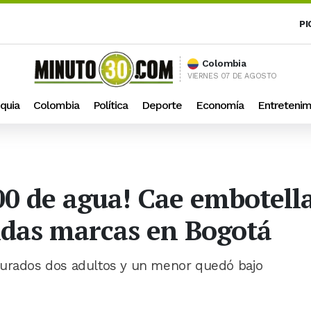
PI
Colombia
VIERNES 07 DE AGOSTO
quia
Colombia
Política
Deporte
Economía
Entretenim
00 de agua! Cae embotella
cidas marcas en Bogotá
turados dos adultos y un menor quedó bajo