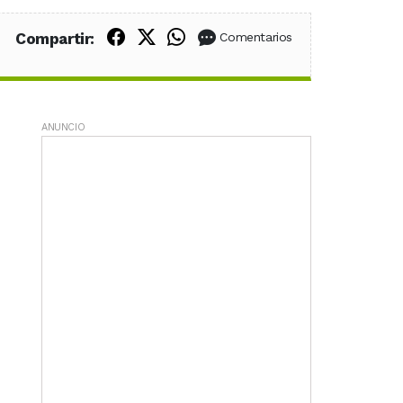
Compartir en Facebook
Compartir en X (Twitter)
Compartir en WhatsApp
Compartir:
Comentarios
ANUNCIO