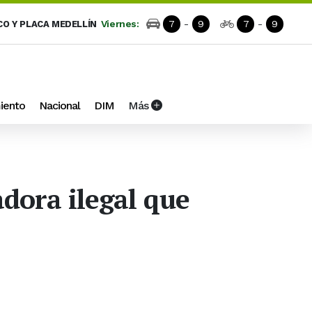
Viernes:
7
-
9
7
-
9
CO Y PLACA MEDELLÍN
iento
Nacional
DIM
Más
dora ilegal que