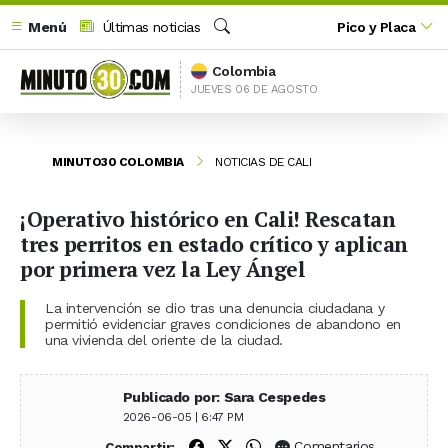
Menú
Últimas noticias
Pico y Placa
Buscar
Colombia
JUEVES 06 DE AGOSTO
MINUTO30 COLOMBIA
NOTICIAS DE CALI
¡Operativo histórico en Cali! Rescatan
tres perritos en estado crítico y aplican
por primera vez la Ley Ángel
La intervención se dio tras una denuncia ciudadana y
permitió evidenciar graves condiciones de abandono en
una vivienda del oriente de la ciudad.
Publicado por: Sara Cespedes
2026-06-05 | 6:47 PM
Compartir en Facebook
Compartir en X (Twitter)
Compartir en WhatsApp
Comentarios
Compartir: