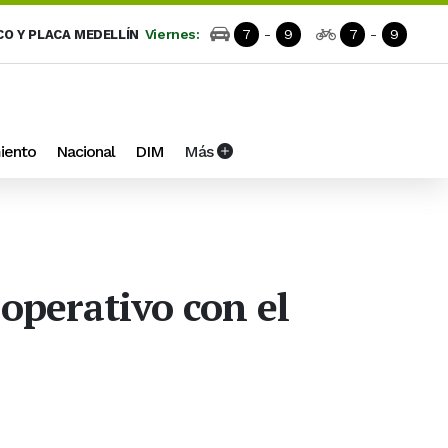
Viernes:
7
-
9
7
-
9
CO Y PLACA MEDELLÍN
iento
Nacional
DIM
Más
 operativo con el