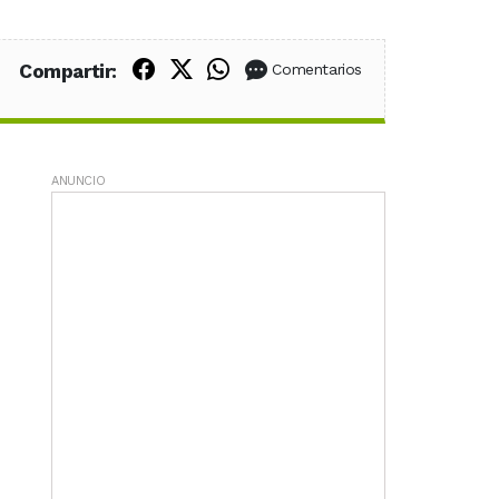
Compartir en Facebook
Compartir en X (Twitter)
Compartir en WhatsApp
Compartir:
Comentarios
ANUNCIO