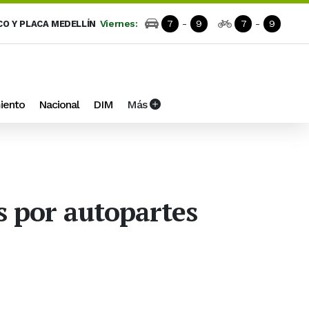
Viernes:
7
-
9
7
-
9
CO Y PLACA MEDELLÍN
iento
Nacional
DIM
Más
s por autopartes