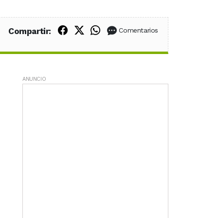
Compartir en Facebook
Compartir en X (Twitter)
Compartir en WhatsApp
Compartir:
Comentarios
ANUNCIO