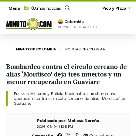
Menú
Últimas noticias
Pico y Placa
Buscar
Colombia
VIERNES 07 DE AGOSTO
MINUTO30 COLOMBIA
NOTICIAS DE COLOMBIA
Bombardeo contra el círculo cercano de
alias ‘Mordisco’ deja tres muertos y un
menor recuperado en Guaviare
Fuerzas Militares y Policía Nacional desarrollaron una
operación contra el círculo cercano de alias ‘Mordisco’ en
Guaviare.
Publicado por: Melissa Noreña
2026-06-04 | 12:11 PM
Compartir en Facebook
Compartir en X (Twitter)
Compartir en WhatsApp
Comentarios
Compartir: