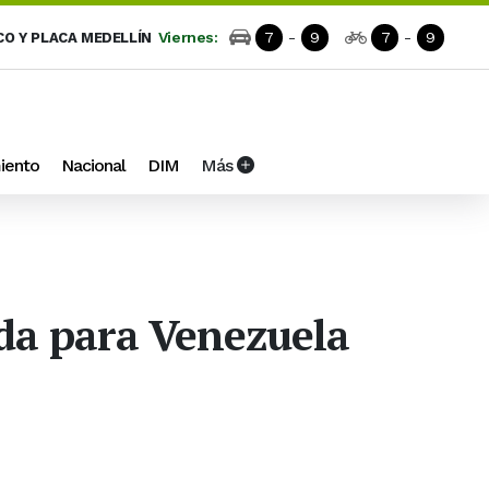
Viernes:
7
-
9
7
-
9
CO Y PLACA MEDELLÍN
iento
Nacional
DIM
Más
uda para Venezuela