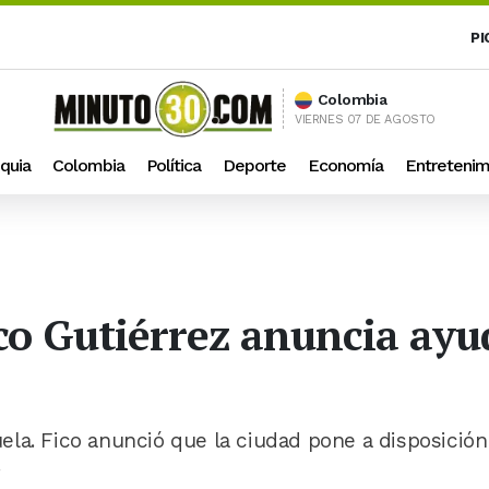
PI
Colombia
VIERNES 07 DE AGOSTO
quia
Colombia
Política
Deporte
Economía
Entretenim
Fico Gutiérrez anuncia ay
la. Fico anunció que la ciudad pone a disposición
.