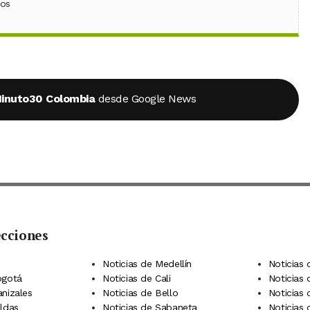
ebook
 (Twitter)
 en WhatsApp
ios
inuto30 Colombia
desde Google News
ecciones
 Telegram
dIn
terest
Noticias de Medellín
Noticias 
ogotá
Noticias de Cali
Noticias
anizales
Noticias de Bello
Noticias
aldas
Noticias de Sabaneta
Noticias 