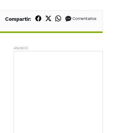
Compartir en Facebook
Compartir en X (Twitter)
Compartir en WhatsApp
Compartir:
Comentarios
ANUNCIO