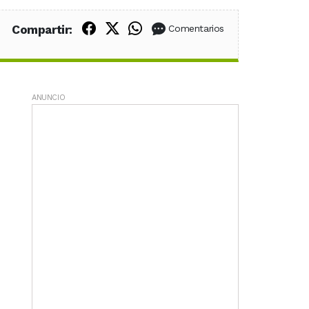
Compartir en Facebook
Compartir en X (Twitter)
Compartir en WhatsApp
Compartir:
Comentarios
ANUNCIO