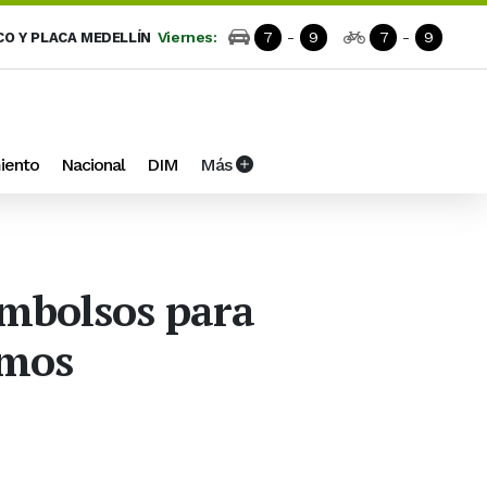
Viernes:
7
-
9
7
-
9
CO Y PLACA MEDELLÍN
iento
Nacional
DIM
Más
embolsos para
smos
o