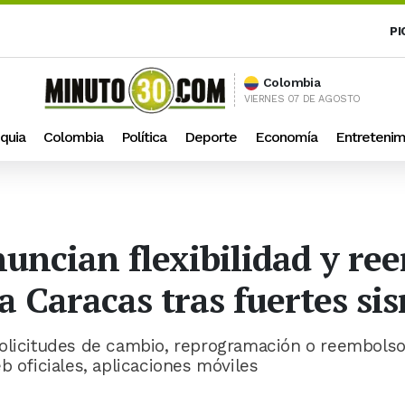
PI
Colombia
VIERNES 07 DE AGOSTO
quia
Colombia
Política
Deporte
Economía
Entretenim
uncian flexibilidad y re
a Caracas tras fuertes si
solicitudes de cambio, reprogramación o reembols
b oficiales, aplicaciones móviles