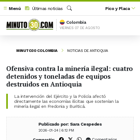
Menú
Últimas noticias
Pico y Placa
Buscar
Colombia
VIERNES 07 DE AGOSTO
MINUTO30 COLOMBIA
NOTICIAS DE ANTIOQUIA
Ofensiva contra la minería ilegal: cuatro
detenidos y toneladas de equipos
destruidos en Antioquia
La intervención del Ejército y la Policía afectó
directamente las economías ilícitas que sostenían la
minería ilegal en Fredonia y Buriticá.
Publicado por: Sara Cespedes
2026-01-24 | 6:12 PM
Compartir en Facebook
Compartir en X (Twitter)
Compartir en WhatsApp
Comentarios
Compartir: