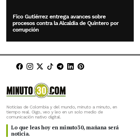
Fico Gutiérrez entrega avances sobre
procesos contra la Alcaldía de Quintero por
corrupción
Minuto30 en Facebook
Minuto30 en Instagram
Minuto30 en X (Twitter)
Minuto30 en TikTok
Canal de Minuto30 en T
Minuto30 en LinkedIn
Minuto30 en Pinte
Noticias de Colombia y del mundo, minuto a minuto, en
tiempo real. Oigo, veo y leo en un solo medio de
comunicación nativo digital.
Lo que leas hoy en minuto30, mañana será
noticia.