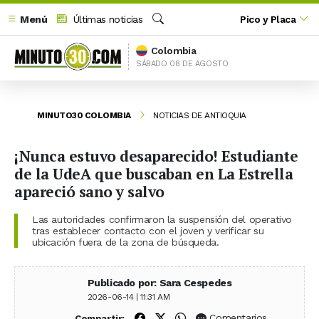
Menú
Últimas noticias
Pico y Placa
Buscar
Colombia
SÁBADO 08 DE AGOSTO
MINUTO30 COLOMBIA
NOTICIAS DE ANTIOQUIA
¡Nunca estuvo desaparecido! Estudiante
de la UdeA que buscaban en La Estrella
apareció sano y salvo
Las autoridades confirmaron la suspensión del operativo
tras establecer contacto con el joven y verificar su
ubicación fuera de la zona de búsqueda.
Publicado por: Sara Cespedes
2026-06-14 | 11:31 AM
Compartir en Facebook
Compartir en X (Twitter)
Compartir en WhatsApp
Comentarios
Compartir: