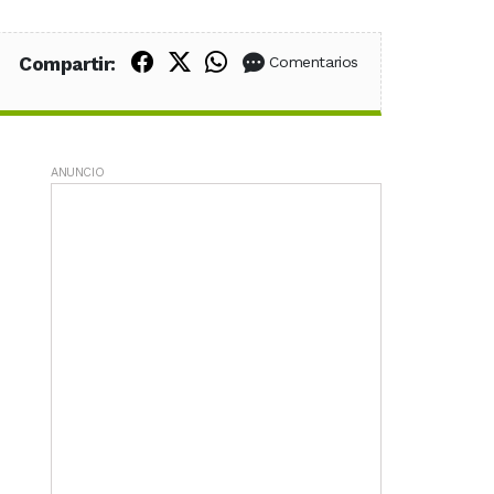
Compartir en Facebook
Compartir en X (Twitter)
Compartir en WhatsApp
Compartir:
Comentarios
ANUNCIO