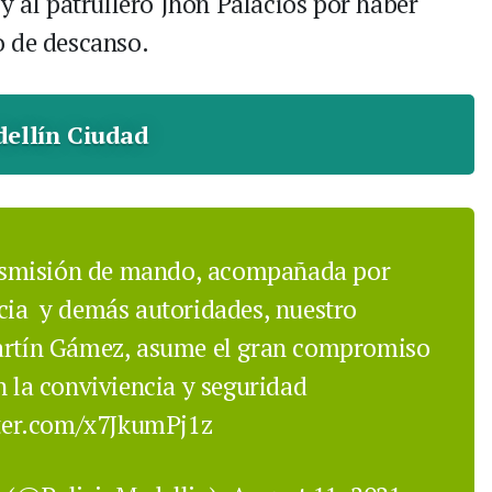
y al patrullero Jhon Palacios por haber
o de descanso.
ellín Ciudad
nsmisión de mando, acompañada por
cia
y demás autoridades, nuestro
Martín Gámez, asume el gran compromiso
n la conviviencia y seguridad
tter.com/x7JkumPj1z