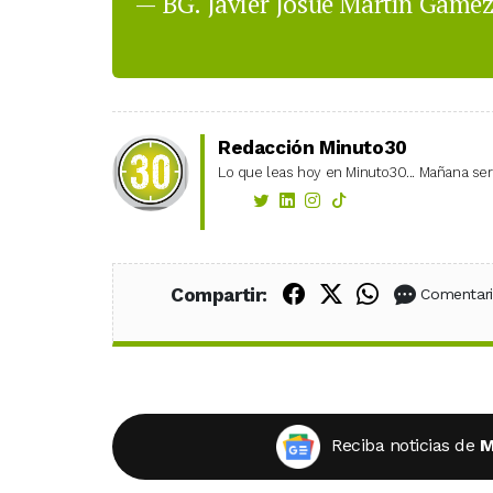
— BG. Javier Josué Martín Gáme
Redacción Minuto30
Lo que leas hoy en Minuto30... Mañana será
Compartir en Fac
Compartir en X
Compartir
Compartir:
Comentar
Reciba noticias de
M