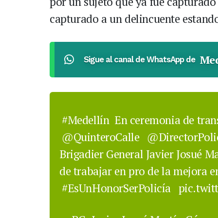
por un sujeto que ya fue capturado 
capturado a un delincuente estand
Med
Sigue al canal de WhatsApp de
#Medellín
En ceremonia de tra
@QuinteroCalle
@DirectorPoli
Brigadier General Javier Josué 
de trabajar en pro de la mejora e
#EsUnHonorSerPolicía
pic.twi