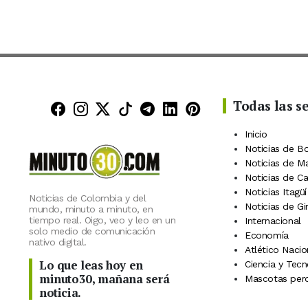
Todas las s
Minuto30 en Facebook
Minuto30 en Instagram
Minuto30 en X (Twitter)
Minuto30 en TikTok
Canal de Minuto30 en
Minuto30 en Linke
Minuto30 en Pin
Inicio
Noticias de B
Noticias de M
Noticias de C
Noticias Itagüí
Noticias de Colombia y del
Noticias de Gi
mundo, minuto a minuto, en
tiempo real. Oigo, veo y leo en un
Internacional
solo medio de comunicación
Economía
nativo digital.
Atlético Nacio
Lo que leas hoy en
Ciencia y Tecn
minuto30, mañana será
Mascotas perd
noticia.