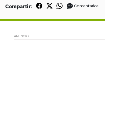
Compartir en Facebook
Compartir en X (Twitter)
Compartir en WhatsApp
Compartir:
Comentarios
ANUNCIO