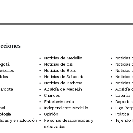
ecciones
 Telegram
dIn
terest
Noticias de Medellín
Noticias 
ogotá
Noticias de Cali
Noticias
anizales
Noticias de Bello
Noticias
aldas
Noticias de Sabaneta
Noticias 
Noticias de Barbosa
Noticias
rardota
Alcaldía de Medellín
Alcaldía
Chances
Loterías
Entretenimiento
Deportes
nal
Independiente Medellín
Liga Betp
ología
Opinión
Política
idas y en adopción
Personas desaparecidas y
Tejiendo
extraviadas