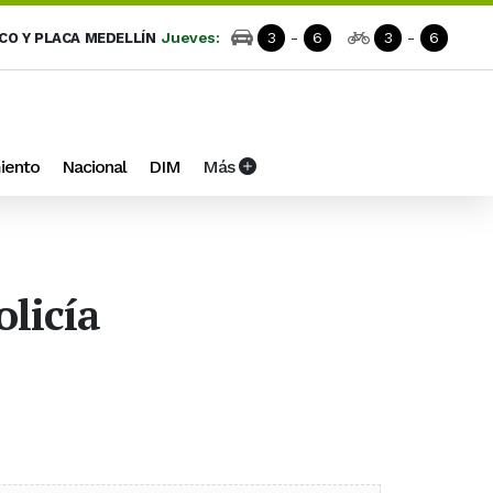
Jueves:
3
-
6
3
-
6
ICO Y PLACA MEDELLÍN
iento
Nacional
DIM
Más
licía