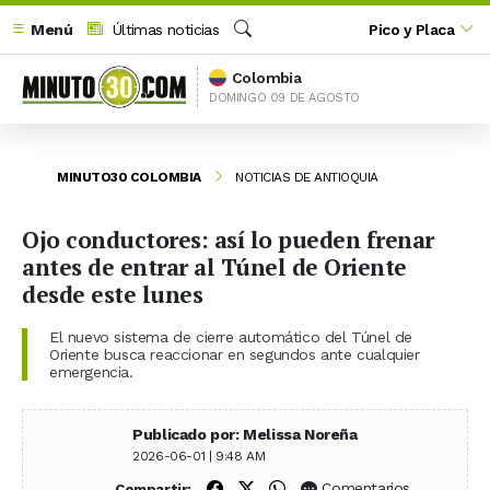
Menú
Últimas noticias
Pico y Placa
Buscar
Colombia
DOMINGO 09 DE AGOSTO
MINUTO30 COLOMBIA
NOTICIAS DE ANTIOQUIA
Ojo conductores: así lo pueden frenar
antes de entrar al Túnel de Oriente
desde este lunes
El nuevo sistema de cierre automático del Túnel de
Oriente busca reaccionar en segundos ante cualquier
emergencia.
Publicado por: Melissa Noreña
2026-06-01 | 9:48 AM
Compartir en Facebook
Compartir en X (Twitter)
Compartir en WhatsApp
Comentarios
Compartir: