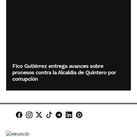
Fico Gutiérrez entrega avances sobre
procesos contra la Alcaldía de Quintero por
corrupción
Minuto30 en Facebook
Minuto30 en Instagram
Minuto30 en X (Twitter)
Minuto30 en TikTok
Canal de Minuto30 en T
Minuto30 en LinkedIn
Minuto30 en Pinte