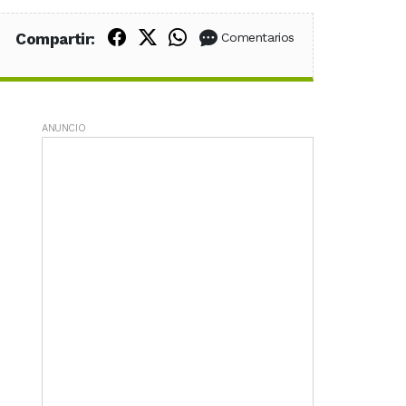
Compartir en Facebook
Compartir en X (Twitter)
Compartir en WhatsApp
Compartir:
Comentarios
ANUNCIO