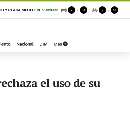
Viernes:
7
-
9
7
-
9
CO Y PLACA MEDELLÍN
iento
Nacional
DIM
Más
echaza el uso de su