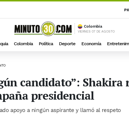
PI
Colombia
VIERNES 07 DE AGOSTO
quia
Colombia
Política
Deporte
Economía
Entretenim
ENTO
gún candidato”: Shakira r
paña presidencial
sado apoyo a ningún aspirante y llamó al respeto