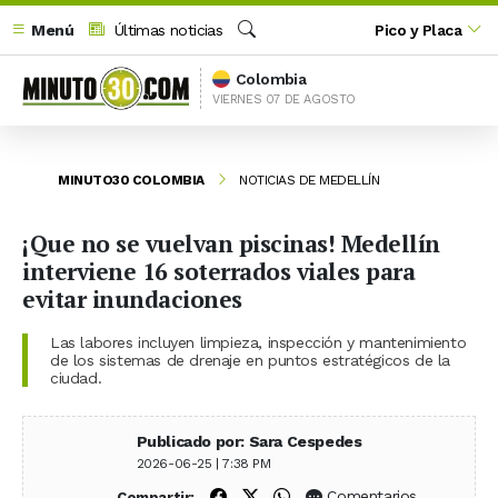
Menú
Últimas noticias
Pico y Placa
Buscar
Colombia
VIERNES 07 DE AGOSTO
MINUTO30 COLOMBIA
NOTICIAS DE MEDELLÍN
¡Que no se vuelvan piscinas! Medellín
interviene 16 soterrados viales para
evitar inundaciones
Las labores incluyen limpieza, inspección y mantenimiento
de los sistemas de drenaje en puntos estratégicos de la
ciudad.
Publicado por: Sara Cespedes
2026-06-25 | 7:38 PM
Compartir en Facebook
Compartir en X (Twitter)
Compartir en WhatsApp
Comentarios
Compartir: